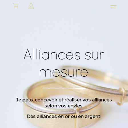


Alliances sur
mesure
Je peux concevoir et réaliser vos alliances
selon vos envies.
Des alliances en or ou en argent.