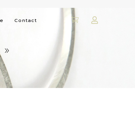


re
Contact
 »