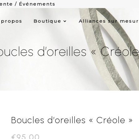
vente / Événements
 propos
Boutique
Alliances sur mesu
oucles d’oreilles « Créole
Boucles d’oreilles « Créole »
€
95.00