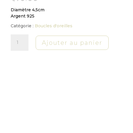
Diamètre 4,5cm
Argent 925
Catégorie :
Boucles d'oreilles
quantité
Ajouter au panier
de
Boucles
d'oreilles
"Créole"