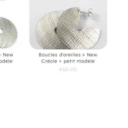
 « New
Boucles d’oreilles « New
odèle
Créole » petit modèle
€
50.00