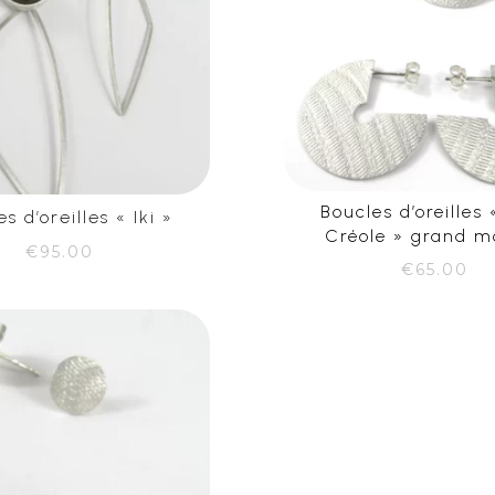
Boucles d’oreilles
s d’oreilles « Iki »
Créole » grand m
€
95.00
€
65.00