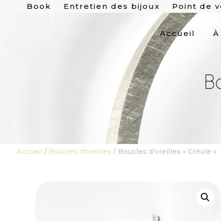
Book
Entretien des bijoux
Point de 
Accueil
À
B
Accueil
/
Boucles d'oreilles
/ Boucles d’oreilles « Créole »